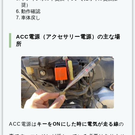
奨）
動作確認
車体戻し
ACC電源（アクセサリー電源）の主な場
所
ACC電源は
キーをONにした時に電気が走る線
の