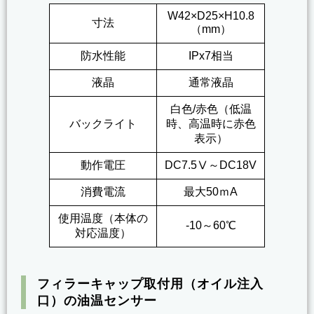
W42×D25×H10.8
寸法
（mm）
防水性能
IPx7相当
液晶
通常液晶
白色/赤色（低温
バックライト
時、高温時に赤色
表示）
動作電圧
DC7.5Ⅴ～DC18V
消費電流
最大50ｍA
使用温度（本体の
-10～60℃
対応温度）
フィラーキャップ取付用（オイル注入
口）の油温センサー