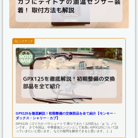
GPX125を徹底解説！初期整備の交換部品を全て紹介【モンキー・
ダックス・シャリー・カブ】
GPX125（ゴリラが パラシュートで 降りてきた！125匹も(; ･`д･´)）ノリ
ンです。 さて今回は、中華最強エンジンとして名高いGPX125について語
っていきたいと思います。 などの疑問を解決できると思います。 […]