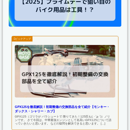
GPX125を徹底解説！初期整備の交換部品を全て紹介【モンキー・
ダックス・シャリー・カブ】
GPX125（ゴリラが パラシュートで 降りてきた！125匹も(; ･`д･´)）ノリ
ンです。 さて今回は、中華最強エンジンとして名高いGPX125について語
っていきたいと思います。 などの疑問を解決できると思います。 […]