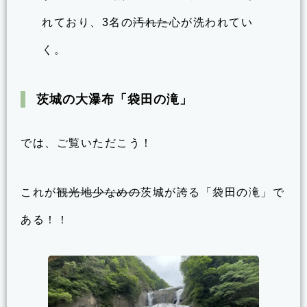
れており、3名の
汚れた
心が洗われてい
く。
茨城の大瀑布「袋田の滝」
では、ご覧いただこう！
これが
観光地少なめの
茨城が誇る「袋田の滝」で
ある！！