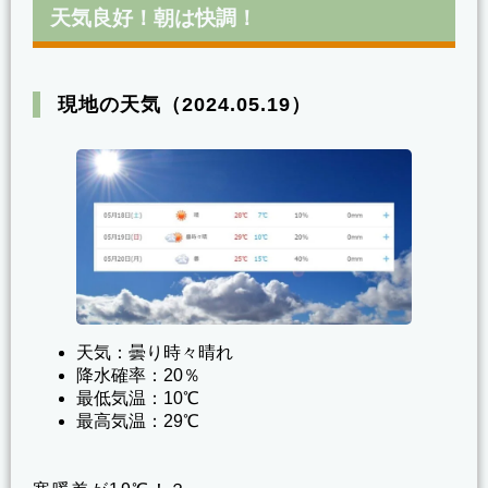
天気良好！朝は快調！
現地の天気（2024.05.19）
天気：曇り時々晴れ
降水確率：20％
最低気温：10℃
最高気温：29℃