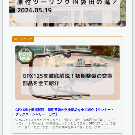
GPX125を徹底解説！初期整備の交換部品を全て紹介【モンキー・
ダックス・シャリー・カブ】
GPX125（ゴリラが パラシュートで 降りてきた！125匹も(; ･`д･´)）ノリ
ンです。 さて今回は、中華最強エンジンとして名高いGPX125について語
っていきたいと思います。 などの疑問を解決できると思います。 […]